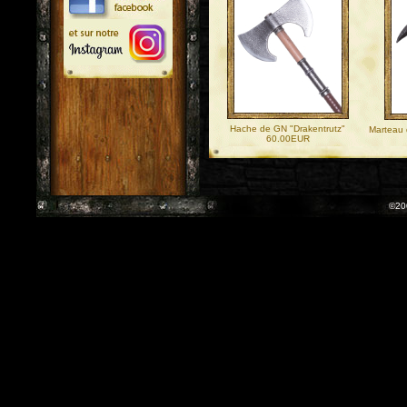
Hache de GN "Drakentrutz"
Marteau 
60.00EUR
©20