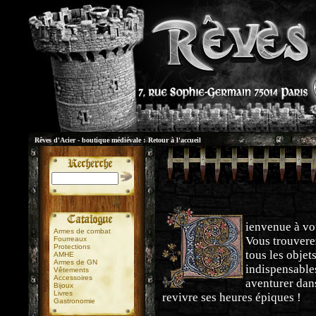
Rêves d'Acier - boutique médiévale :
Retour à l'accueil
ienvenue à vo
Armes de combat
Vous trouvere
Fourreaux
Protections
tous les objet
AMHE
Armes de GN
indispensable
Vêtements
Accessoires
aventurer dans
Bijoux
Livres
revivre ses heures épiques !
Gastronomie