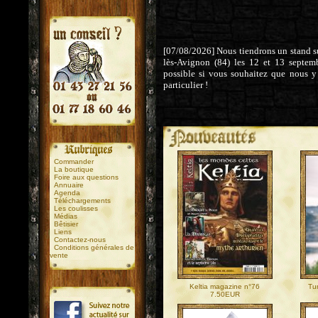
[07/08/2026] Nous tiendrons un stand sur
lès-Avignon (84) les 12 et 13 septem
possible si vous souhaitez que nous y
particulier !
.
.
Commander
La boutique
Foire aux questions
Annuaire
Agenda
Téléchargements
Les coulisses
Médias
Bêtisier
Liens
Contactez-nous
Conditions générales de
vente
Keltia magazine n°76
Tu
7.50EUR