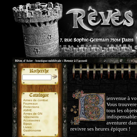
Rêves d'Acier - boutique médiévale :
Retour à l'accueil
ienvenue à vo
Armes de combat
Vous trouvere
Fourreaux
Protections
tous les objet
AMHE
Armes de GN
indispensable
Vêtements
Accessoires
aventurer dans
Bijoux
Livres
revivre ses heures épiques !
Gastronomie