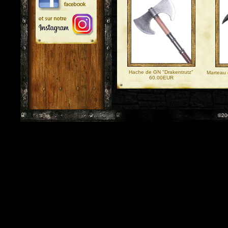
Hache de GN "Drakentrutz"
Marteau 
60.00EUR
©20