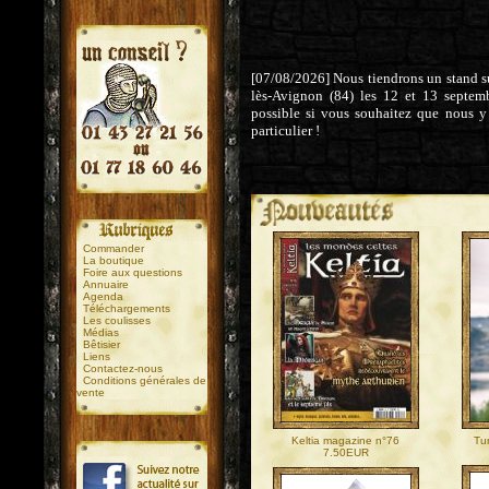
[07/08/2026] Nous tiendrons un stand sur
lès-Avignon (84) les 12 et 13 septem
possible si vous souhaitez que nous y
particulier !
.
.
Commander
La boutique
Foire aux questions
Annuaire
Agenda
Téléchargements
Les coulisses
Médias
Bêtisier
Liens
Contactez-nous
Conditions générales de
vente
Keltia magazine n°76
Tu
7.50EUR