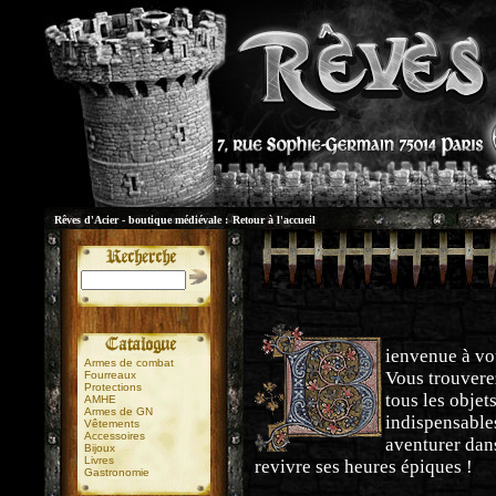
Rêves d'Acier - boutique médiévale :
Retour à l'accueil
ienvenue à vo
Armes de combat
Vous trouvere
Fourreaux
Protections
tous les objet
AMHE
Armes de GN
indispensable
Vêtements
Accessoires
aventurer dans
Bijoux
Livres
revivre ses heures épiques !
Gastronomie