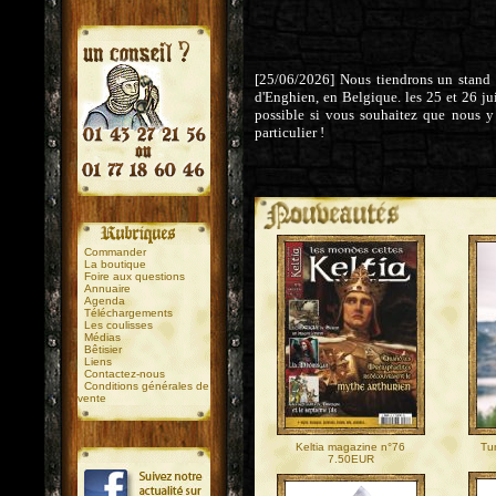
[25/06/2026] Nous tiendrons un stand
d'Enghien, en Belgique. les 25 et 26 ju
possible si vous souhaitez que nous y
particulier !
.
.
Commander
La boutique
Foire aux questions
Annuaire
Agenda
Téléchargements
Les coulisses
Médias
Bêtisier
Liens
Contactez-nous
Conditions générales de
vente
Keltia magazine n°76
Tu
7.50EUR