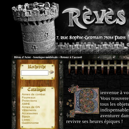
Rêves d'Acier - boutique médiévale :
Retour à l'accueil
ienvenue à vo
Armes de combat
Vous trouvere
Fourreaux
Protections
tous les objet
AMHE
Armes de GN
indispensable
Vêtements
Accessoires
aventurer dans
Bijoux
Livres
revivre ses heures épiques !
Gastronomie