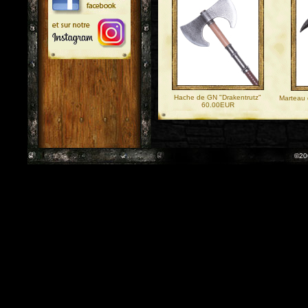
Hache de GN "Drakentrutz"
Marteau 
60.00EUR
©20