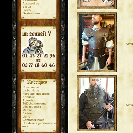
Vêtements
Accessoires
Bijoux
Livres
Gastronomie
Armu
.
.
Commander
La boutique
Foire aux questions
Annuaire
Agenda
Téléchargements
Armur
Les coulisses
Médias
Bêtisier
Liens
Contactez-nous
Conditions générales de
vente