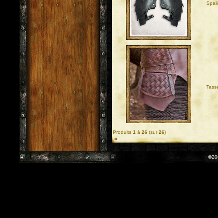
Spali
Tass
Produits
1
à
26
(sur
26
)
©20