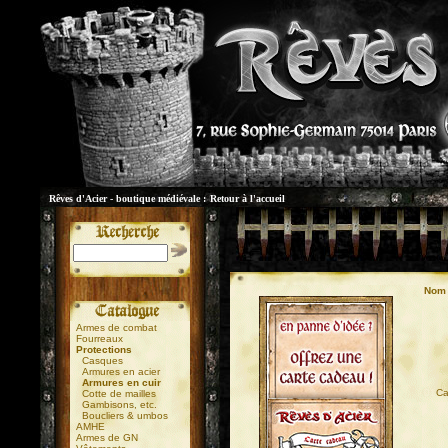
Rêves d'Acier - boutique médiévale :
Retour à l'accueil
Nom 
Armes de combat
Fourreaux
Protections
Casques
Armures en acier
Armures en cuir
01
Ca
Cotte de mailles
Gambisons, etc.
Boucliers & umbos
AMHE
Armes de GN