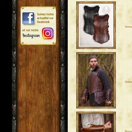
Armu
Armu
Bazu