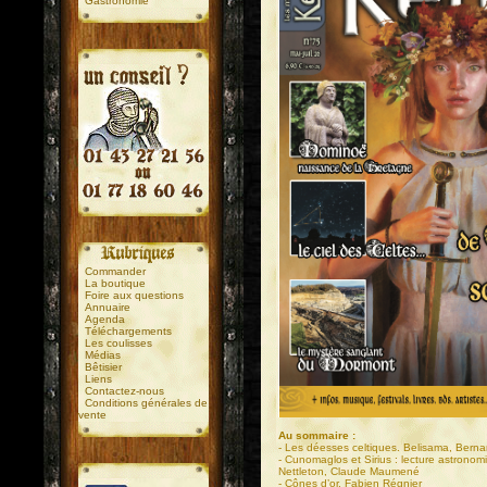
Gastronomie
.
.
Commander
La boutique
Foire aux questions
Annuaire
Agenda
Téléchargements
Les coulisses
Médias
Bêtisier
Liens
Contactez-nous
Conditions générales de
vente
Au sommaire :
- Les déesses celtiques. Belisama, Berna
- Cunomaglos et Sirius : lecture astronom
Nettleton, Claude Maumené
- Cônes d’or, Fabien Régnier