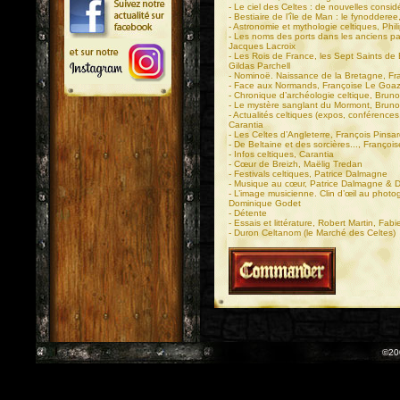
- Le ciel des Celtes : de nouvelles considé
- Bestiaire de l’île de Man : le fynoddere
- Astronomie et mythologie celtiques, Phil
- Les noms des ports dans les anciens pa
Jacques Lacroix
- Les Rois de France, les Sept Saints de B
Gildas Parchell
- Nominoë. Naissance de la Bretagne, Fr
- Face aux Normands, Françoise Le Goaz
- Chronique d’archéologie celtique, Bru
- Le mystère sanglant du Mormont, Brun
- Actualités celtiques (expos, conférences, 
Carantia
- Les Celtes d’Angleterre, François Pinsar
- De Beltaine et des sorcières..., Franço
- Infos celtiques, Carantia
- Cœur de Breizh, Maëlig Tredan
- Festivals celtiques, Patrice Dalmagne
- Musique au cœur, Patrice Dalmagne & Di
- L’image musicienne. Clin d’œil au phot
Dominique Godet
- Détente
- Essais et littérature, Robert Martin, Fab
- Duron Celtanom (le Marché des Celtes)
©20