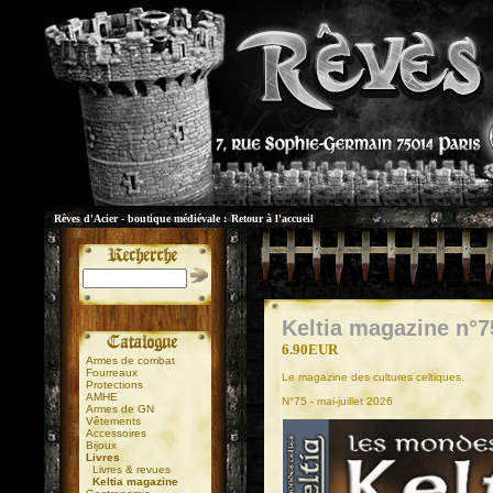
Rêves d'Acier - boutique médiévale :
Retour à l'accueil
Keltia magazine n°7
6.90EUR
Armes de combat
Fourreaux
Le magazine des cultures celtiques.
Protections
AMHE
N°75 - mai-juillet 2026
Armes de GN
Vêtements
Accessoires
Bijoux
Livres
Livres & revues
Keltia magazine