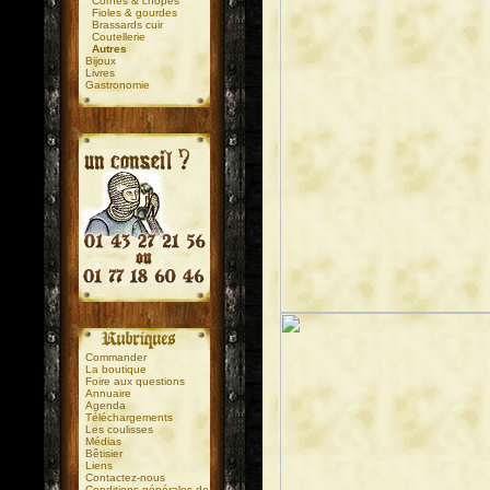
Cornes & chopes
Fioles & gourdes
Brassards cuir
Coutellerie
Autres
Bijoux
Livres
Gastronomie
.
.
Commander
La boutique
Foire aux questions
Annuaire
Agenda
Téléchargements
Les coulisses
Médias
Bêtisier
Liens
Contactez-nous
Conditions générales de