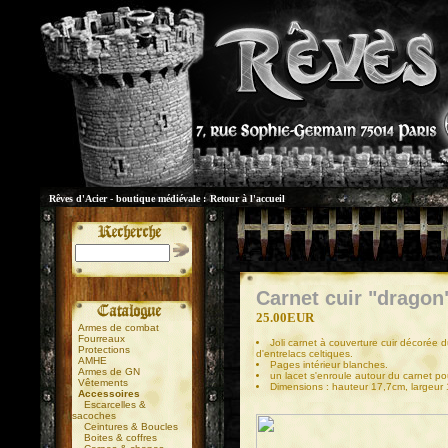
Rêves d'Acier - boutique médiévale :
Retour à l'accueil
Carnet cuir "dragon
25.00EUR
Armes de combat
Fourreaux
Joli carnet à couverture cuir décorée
Protections
d'entrelacs celtiques.
AMHE
Pages intérieur blanches.
Armes de GN
un lacet s'enroule autour du carnet pou
Vêtements
Dimensions : hauteur 17,7cm, largeur
Accessoires
Escarcelles &
sacoches
Ceintures & Boucles
Boites & coffres