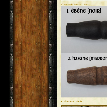
Couleur de bois au choix :
Garde au choix
: