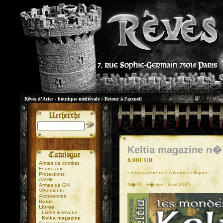
Rêves d'Acier - boutique médiévale :
Retour à l'accueil
Keltia magazine n�
6.90EUR
Armes de combat
Fourreaux
Le magazine des cultures celtiques.
Protections
AMHE
N�70 - F�vrier - Avril 2025
Armes de GN
Vêtements
Accessoires
Bijoux
Livres
Livres & revues
Keltia magazine