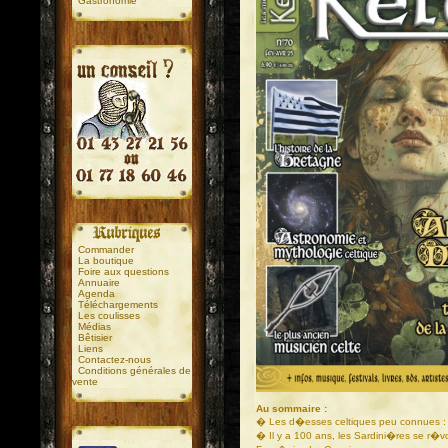
Gastronomie
.
.
Commander
La boutique
Foire aux questions
Annuaire
Agenda
Téléchargements
Les coulisses
Médias
Bêtisier
Liens
Contactez-nous
Conditions générales de
vente
Au sommaire :
� Les d�esses celtiques peu connues :
� Il y a 100 ans, les Sardini�res se r�