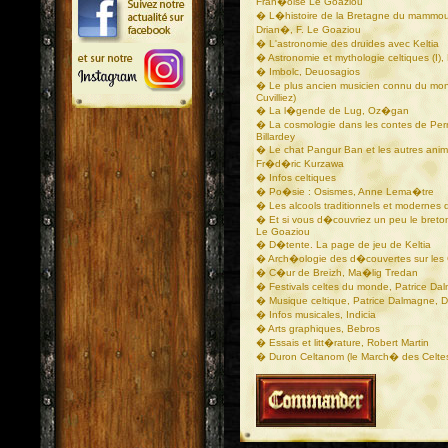
Fran�oise Le Goaziou
� L�histoire de la Bretagne du mammou
Drian�, F. Le Goaziou
� L'astronomie des druides avec Keltia
� Astronomie et mythologie celtiques (I),
� Imbolc, Deuosagios
� Le plus ancien musicien connu du mond
Cuvilliez)
� La l�gende de Lug, Oz�gan
� La cosmologie dans les contes de Perra
Billardey
� Le chat Pangur Ban et les autres anim
Fr�d�ric Kurzawa
� Infos celtiques
� Po�sie : Osismes, Anne Lema�tre
� Les alcools traditionnels et modernes d
� Et si vous d�couvriez un peu le breton. 
Le Goaziou
� D�tente. La page de jeu de Keltia
� Arch�ologie des d�couvertes sur les 
� C�ur de Breizh, Ma�lig Tredan
� Festivals celtes du monde, Patrice Da
� Musique celtique, Patrice Dalmagne, Di
� Infos musicales, Indicia
� Arts graphiques, Bebros
� Essais et litt�rature, Robert Martin
� Duron Celtanom (le March� des Celte