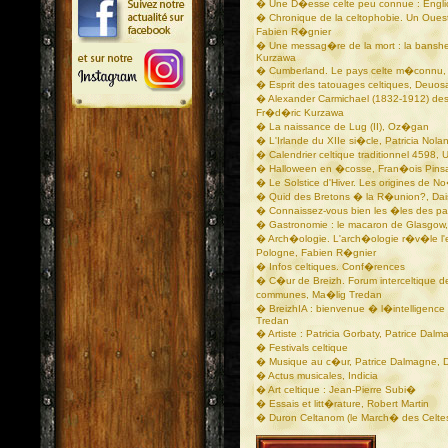
� Une D�esse celte peu connue : Englic
� Chronique de la celtophobie. Un Oue
Fabien R�gnier
� Une messag�re de la mort : la banshe
Kurzawa
� Cumberland. Le pays celte m�connu,
� Esprit des tatouages celtiques, Deuos
� Alexander Carmichael (1832-1912) de
Fr�d�ric Kurzawa
� La naissance de Lug (II), Oz�gan
� L'Irlande du XIIe si�cle, Patricia Nola
� Calendrier celtique traditionnel 4598, 
� Halloween en �cosse, Fran�ois Pins
� Le Solstice d'Hiver. Les origines de N
� Quid des Bretons � la R�union?, Dai
� Connaissez-vous bien les �les des pa
� Gastronomie : le macaron de Glasgow,
� Arch�ologie. L'arch�ologie r�v�le l'
Pologne, Fabien R�gnier
� Infos celtiques. Conf�rences
� C�ur de Breizh. Forum interceltique de
communes, Ma�lig Tredan
� BreizhIA : bienvenue � l�intelligence ar
Tredan
� Artiste : Patricia Gorbaty, Patrice Dal
� Festivals celtique
� Musique au c�ur, Patrice Dalmagne, Di
� Actus musicales, Indicia
� Art celtique : Jean-Pierre Subi�
� Essais et litt�rature, Robert Martin
� Duron Celtanom (le March� des Celte