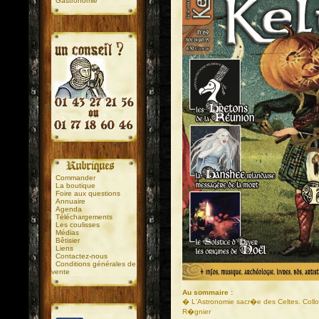
Gastronomie
.
.
Commander
La boutique
Foire aux questions
Annuaire
Agenda
Téléchargements
Les coulisses
Médias
Bêtisier
Liens
Contactez-nous
Conditions générales de
vente
Au sommaire :
� L'Astronomie sacr�e des Celtes. Collo
R�gnier