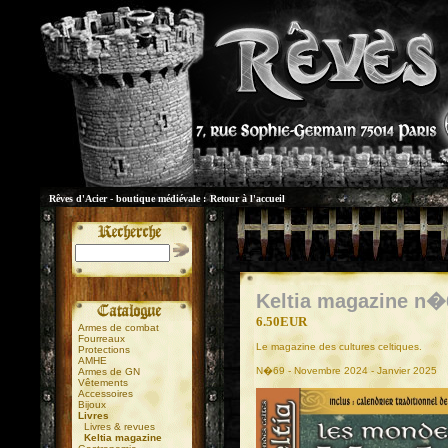
Rêves d'Acier - boutique médiévale :
Retour à l'accueil
Keltia magazine n�
6.50EUR
Armes de combat
Fourreaux
Le magazine des cultures celtiques.
Protections
AMHE
N�69 - Novembre 2024 - Janvier 2025
Armes de GN
Vêtements
Accessoires
Bijoux
Livres
Livres & revues
Keltia magazine