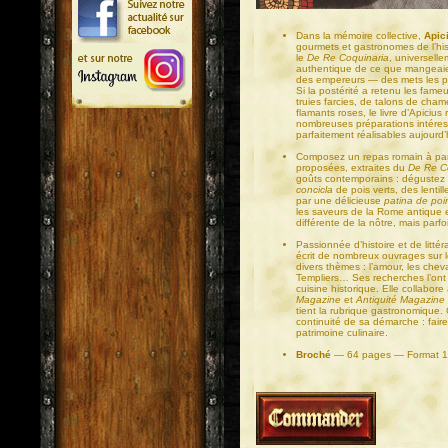
Dans la mémoire collective,
Apic
gourmets et gastronomes de l’his
le
De Re Coquinaria
, universelle
authentique de ce que mangeaie
des empereurs — des mets les plu
Si la postérité a retenu les fame
truies farcies, de talons de ch
flamants roses, le livre d’Apicius
nombreuses préparations intéres
parfaitement réalisables aujourd’
Composez un repas romain à par
proposées, extraites du
De Re C
goûts contemporains : dégustez
concicla
de pois verts, des lentill
par une délicieuse
patina de poi
les saveurs de la Rome antique 
différente de la nôtre, mais par
Passionnée d’histoire et de littér
écrit de nombreux ouvrages sur
divers thèmes : l’amour, les cheval
Templiers… Ses recherches l’ont c
cuisine historique. Elle collabor
Magazine
et
Antiquité Magazine
tient la rubrique gastronomique. 
continuité de sa démarche : faire
patrimoine culinaire.
Broché
— 64 pages — Format 1