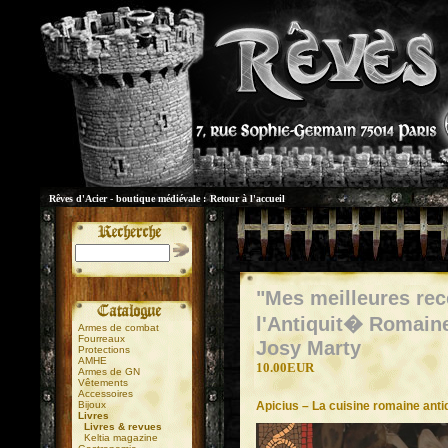
Rêves d'Acier - boutique médiévale :
Retour à l'accueil
"Mes meilleures rec
l'Antiquit� Romain
Armes de combat
Fourreaux
Josy Marty
Protections
AMHE
10.00EUR
Armes de GN
Vêtements
Accessoires
Apicius – La cuisine romaine anti
Bijoux
Livres
Livres & revues
Keltia magazine