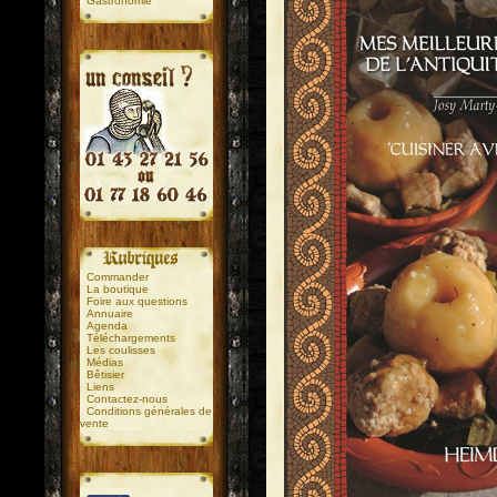
Gastronomie
.
.
Commander
La boutique
Foire aux questions
Annuaire
Agenda
Téléchargements
Les coulisses
Médias
Bêtisier
Liens
Contactez-nous
Conditions générales de
vente