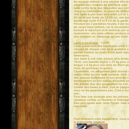
les assauts violents à une escrime très te
adaptée aux combats de spectacle avec 
lame contre lame (par opposition aux co
chocs sur l'adversaire, et moins de reche
Une épée à une main sera entre 1,6 et 1
80 cm et une fusée de 12-13 cm, une bat
équilibrage entre 4,5 et 6 cm de la garde.
Pendant les 2 premières heures, il est r
de coups trops violents, car la successi
écrouire le tranchant et le renforcer par 
tassements: une épée utilisée pendant un
plus résistant au marquage qu'une épée
Lame extra-légére
: +120€
Lame présentant des tranchants entre 2,
creusés de chaque coté de la gouttière et 
permet d'arriver au poids d'une épée tr
dimensions.
Une épée à une main pèsera ainsi envir
76cm, une batarde légère 1,25 kg pour 
longue 1,4 kg pour une lame de 90cm (poi
choix de pommeau et garde).
Cependant, cet allègement peut donner u
moins solide qu'une lame massive, donc 
des assauts techniques et non pour du co
demanderont un bon niveau d'escrime pour
Afin d'éviter que des gougnafiers ne s'en 
comme des barres à mine, puis se plaignen
nous ne les garantissons pas. C'est à leur
soin.
Pour faire une analogie avec les voitures
classique comme un Hummer et l'extralig
êtes plus rapide avec votre Ferrari, mais 
hors piste...
Pour entretenir votre équipement, nous vou
la
gratounette magique.