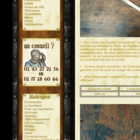
Protections
AMHE
Armes de GN
Vêtements
Accessoires
Bijoux
Livres
Gastronomie
Les lames des épées "Chantelame" son
techniques historiques. Ainsi, de légères
visibles sur la lame, ce qui leur confère 
supplémentaire. De plus, ces lames ont u
impacts, ce qui sera tout particulièremen
se produisant devant du public.
.
.
Comme toutes nos lames, les Chantel
garantie d'un an pour un usage de comba
Infos légèrement variables d'une lame à
informatif :
Longueur totale
Longueu
108 cm
84
Commander
La boutique
Foire aux questions
Annuaire
Agenda
Téléchargements
Les coulisses
Médias
Bêtisier
Liens
Contactez-nous
Conditions générales de