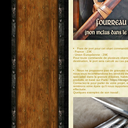
Frais de port pour cet objet commandé
- France : 23€
- Union Européenne : 29€
Pour toute commande de plusieurs objets
destination, le port sera calculé au cas pa
Nous ne proposons pas de gravures su
nous vous recommandons les services de 
spécialisé dans la gravure d'épées, habitu
produits, et basé sur Paris :
https://design
Contactez-le pour parler de votre projet, o
remttrons votre épée qu'il nous rapportera
effectuée.
Quelques exemples de son travail :