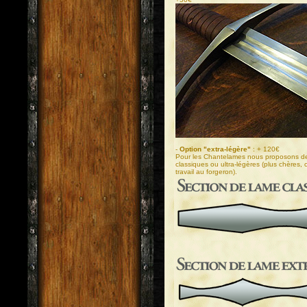
-
Option "extra-légère"
: + 120€
Pour les Chantelames nous proposons de
classiques ou ultra-légères (plus chères,
travail au forgeron).