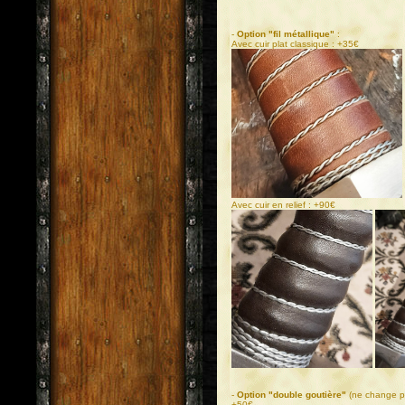
-
Option "fil métallique"
:
Avec cuir plat classique : +35€
Avec cuir en relief : +90€
-
Option "double goutière"
(ne change pas
+50€