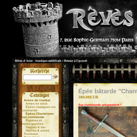
Rêves d'Acier - boutique médiévale :
Retour à l'accueil
Épée bâtarde "Chan
380.00EUR
Armes de combat
Armes en stock
Sur commande uniquement !
Épées classiques sur
commande
Épées Chantelame
sur commande
Rapières et
mains gauches
Dagues & sax
Haches & autres
Fourreaux