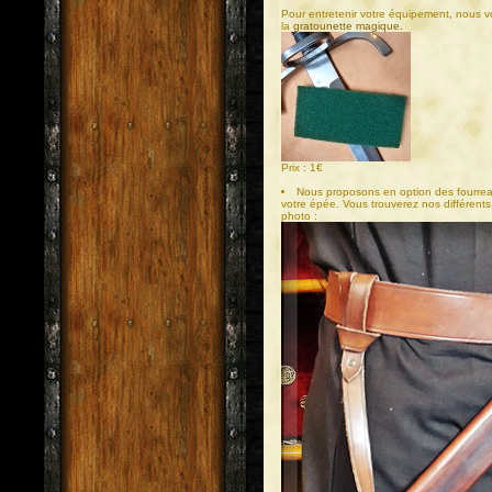
Pour entretenir votre équipement, nous vou
la
gratounette magique.
Prix : 1€
Nous proposons en option des fourrea
votre épée. Vous trouverez nos différents
photo :