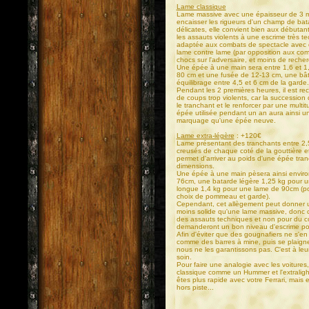
Lame classique
Lame massive avec une épaisseur de 3 m
encaisser les rigueurs d'un champ de bata
délicates, elle convient bien aux débutan
les assauts violents à une escrime très te
adaptée aux combats de spectacle avec 
lame contre lame (par opposition aux co
chocs sur l'adversaire, et moins de reche
Une épée à une main sera entre 1,6 et 1
80 cm et une fusée de 12-13 cm, une bât
équilibrage entre 4,5 et 6 cm de la garde.
Pendant les 2 premières heures, il est r
de coups trop violents, car la successio
le tranchant et le renforcer par une mult
épée utilisée pendant un an aura ainsi un
marquage qu'une épée neuve.
Lame extra-légère
: +120€
Lame présentant des tranchants entre 2,
creusés de chaque coté de la gouttière et 
permet d'arriver au poids d'une épée tr
dimensions.
Une épée à une main pèsera ainsi envir
76cm, une batarde légère 1,25 kg pour 
longue 1,4 kg pour une lame de 90cm (poi
choix de pommeau et garde).
Cependant, cet allègement peut donner u
moins solide qu'une lame massive, donc 
des assauts techniques et non pour du co
demanderont un bon niveau d'escrime pour
Afin d'éviter que des gougnafiers ne s'en 
comme des barres à mine, puis se plaignen
nous ne les garantissons pas. C'est à leur
soin.
Pour faire une analogie avec les voitures
classique comme un Hummer et l'extralig
êtes plus rapide avec votre Ferrari, mais 
hors piste...