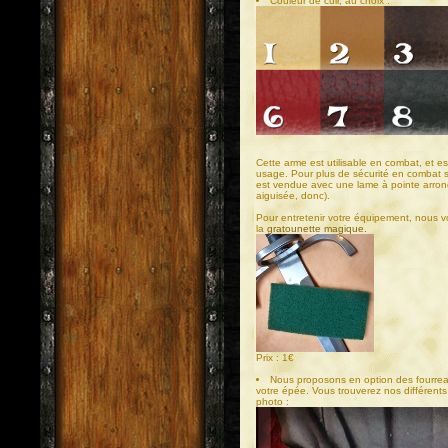
Couleur de cuir, au choix :
Cette arme est utilisable en combat, et es
usage. Pour plus de sécurité en combat sp
est vendue avec une lame à pointe arrond
aiguisée, donc).
Pour entretenir votre équipement, nous vou
la
gratounette magique.
Prix : 1€
Nous proposons en option des fourrea
votre épée. Vous trouverez nos différents
photo :