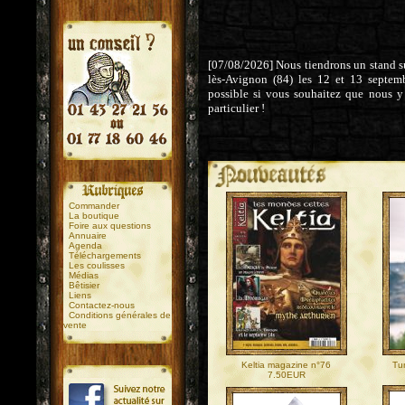
[07/08/2026] Nous tiendrons un stand sur
lès-Avignon (84) les 12 et 13 septem
possible si vous souhaitez que nous y
particulier !
.
.
Commander
La boutique
Foire aux questions
Annuaire
Agenda
Téléchargements
Les coulisses
Médias
Bêtisier
Liens
Contactez-nous
Conditions générales de
vente
Keltia magazine n°76
Tu
7.50EUR