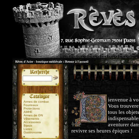
Rêves d'Acier - boutique médiévale :
Retour à l'accueil
ienvenue à vo
Armes de combat
Vous trouvere
Fourreaux
Protections
tous les objet
AMHE
Armes de GN
indispensable
Vêtements
Accessoires
aventurer dans
Bijoux
Livres
revivre ses heures épiques !
Gastronomie