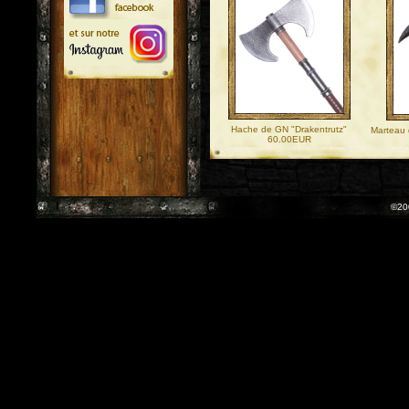
Hache de GN "Drakentrutz"
Marteau 
60.00EUR
©20