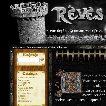
Rêves d'Acier - boutique médiévale :
Retour à l'accueil
ienvenue à vo
Armes de combat
Vous trouvere
Fourreaux
Protections
tous les objet
AMHE
Armes de GN
indispensable
Vêtements
Accessoires
aventurer dans
Bijoux
Livres
revivre ses heures épiques !
Gastronomie