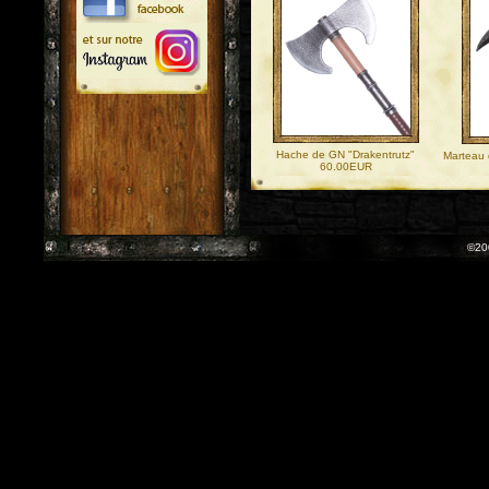
Hache de GN "Drakentrutz"
Marteau 
60.00EUR
©20