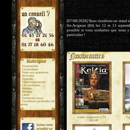
[07/08/2026] Nous tiendrons un stand sur
lès-Avignon (84) les 12 et 13 septem
possible si vous souhaitez que nous y
particulier !
.
.
Commander
La boutique
Foire aux questions
Annuaire
Agenda
Téléchargements
Les coulisses
Médias
Bêtisier
Liens
Contactez-nous
Conditions générales de
vente
Keltia magazine n°76
Tu
7.50EUR