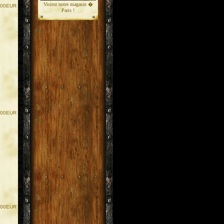
Visitez notre magasin �
.00EUR
Paris !
.00EUR
.00EUR