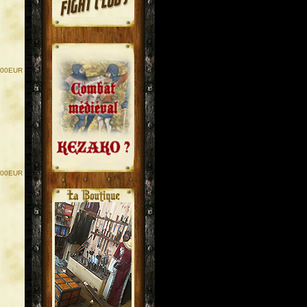
.00EUR
.
.
.00EUR