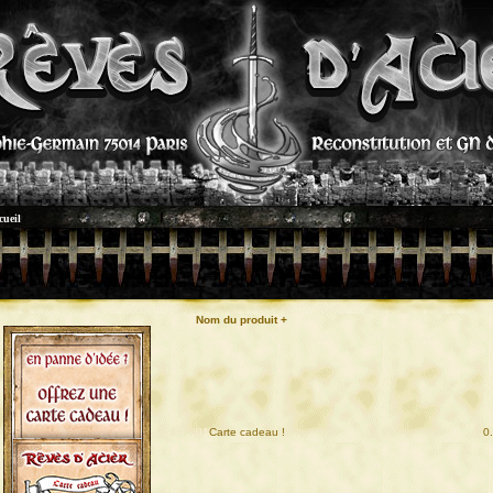
cueil
Nom du produit +
01
Carte cadeau !
0