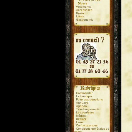
Boucliers de GN
Divers
Vêtements
Accessoires
Bijoux
Livres
Gastronomie
.
.
Commander
La boutique
Foire aux questions
Annuaire
Agenda
Téléchargements
Les coulisses
Médias
Bêtisier
Liens
Contactez-nous
Conditions générales de
vente