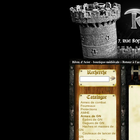
Rêves d'Acier - boutique médiévale :
Retour à l'ac
Armes de combat
Fourreaux
Protections
AMHE
Armes de GN
Épées de GN
Dagues de GN
Haches et masses de
GN
Couteaux de lancer de
GN