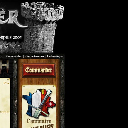
Commander
|
Contactez-nous
|
La boutique
Prix
.00EUR