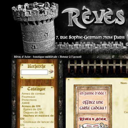
Rêves d'Acier - boutique médiévale :
Retour à l'accueil
Nom d
Armes de combat
Fourreaux
Protections
AMHE
Armes de GN
Épées de GN
01
Ca
Dagues de GN
Haches et masses de
GN
Couteaux de lancer de
GN