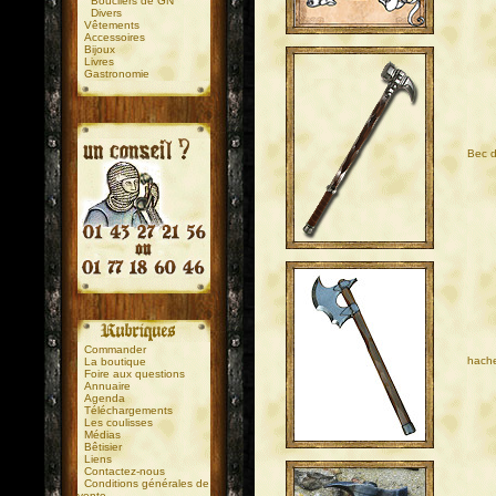
Boucliers de GN
Divers
Vêtements
Accessoires
Bijoux
Livres
Gastronomie
Bec d
.
.
Commander
hache
La boutique
Foire aux questions
Annuaire
Agenda
Téléchargements
Les coulisses
Médias
Bêtisier
Liens
Contactez-nous
Conditions générales de
vente