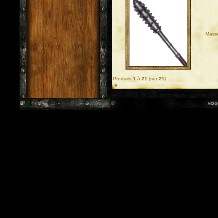
Masse
Produits
1
à
21
(sur
21
)
©20