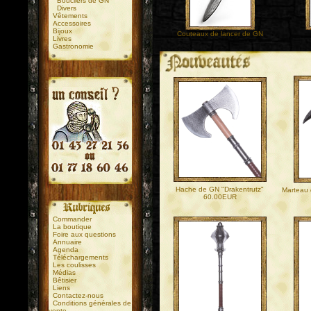
Boucliers de GN
Divers
Vêtements
Accessoires
Bijoux
Couteaux de lancer de GN
Livres
Gastronomie
.
.
Hache de GN "Drakentrutz"
Marteau 
60.00EUR
Commander
La boutique
Foire aux questions
Annuaire
Agenda
Téléchargements
Les coulisses
Médias
Bêtisier
Liens
Contactez-nous
Conditions générales de
vente