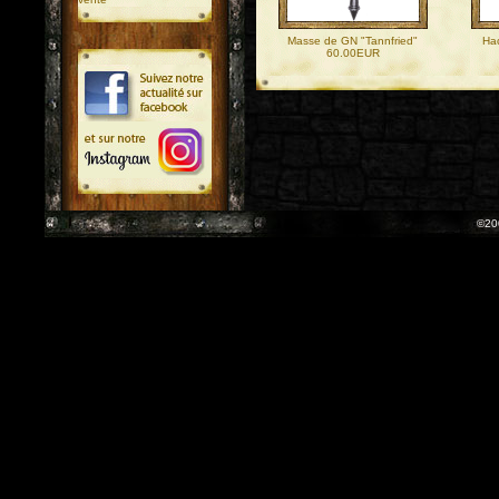
Masse de GN "Tannfried"
Ha
60.00EUR
©20