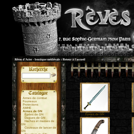
Rêves d'Acier - boutique médiévale :
Retour à l'accueil
Armes de combat
Fourreaux
Protections
AMHE
Armes de GN
Épées de GN
Épées de GN
Dagues de GN
Haches et masses de
GN
Couteaux de lancer de
GN