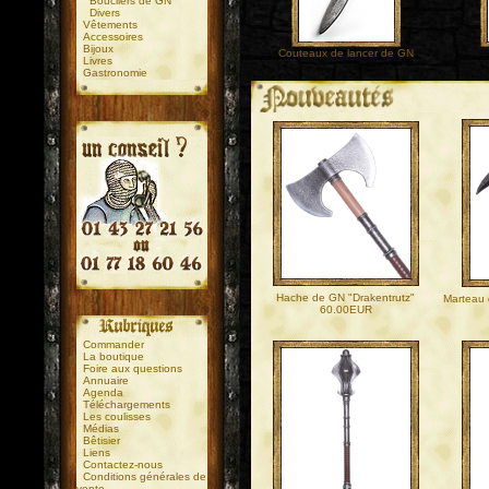
Boucliers de GN
Divers
Vêtements
Accessoires
Bijoux
Couteaux de lancer de GN
Livres
Gastronomie
.
.
Hache de GN "Drakentrutz"
Marteau 
60.00EUR
Commander
La boutique
Foire aux questions
Annuaire
Agenda
Téléchargements
Les coulisses
Médias
Bêtisier
Liens
Contactez-nous
Conditions générales de
vente