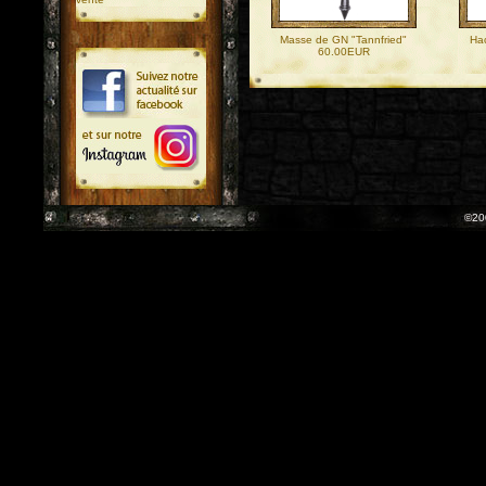
Masse de GN "Tannfried"
Ha
60.00EUR
©20