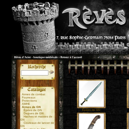
Rêves d'Acier - boutique médiévale :
Retour à l'accueil
Armes de combat
Fourreaux
Protections
AMHE
Armes de GN
Épées de GN
Épées de GN
Dagues de GN
Haches et masses de
GN
Couteaux de lancer de
GN