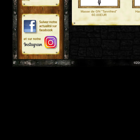
Masse de GN "Tannfried"
Ha
60.00EUR
©20