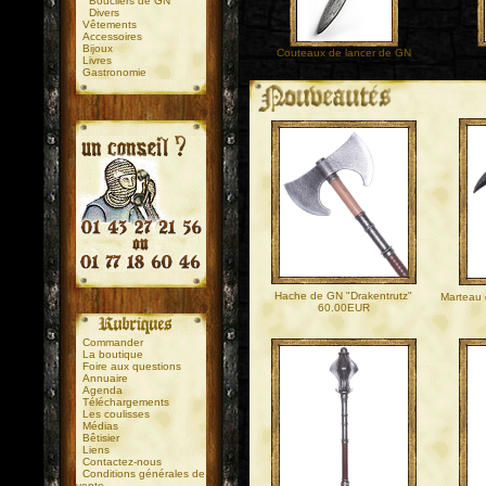
Boucliers de GN
Divers
Vêtements
Accessoires
Bijoux
Couteaux de lancer de GN
Livres
Gastronomie
.
.
Hache de GN "Drakentrutz"
Marteau 
60.00EUR
Commander
La boutique
Foire aux questions
Annuaire
Agenda
Téléchargements
Les coulisses
Médias
Bêtisier
Liens
Contactez-nous
Conditions générales de
vente