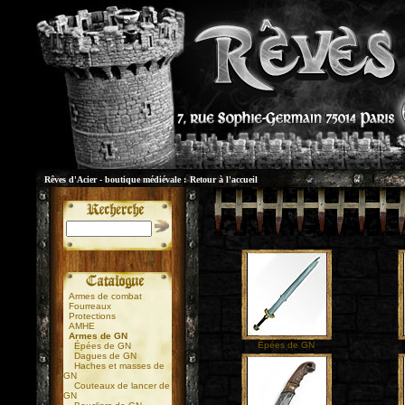
Rêves d'Acier - boutique médiévale :
Retour à l'accueil
Armes de combat
Fourreaux
Protections
AMHE
Armes de GN
Épées de GN
Épées de GN
Dagues de GN
Haches et masses de
GN
Couteaux de lancer de
GN