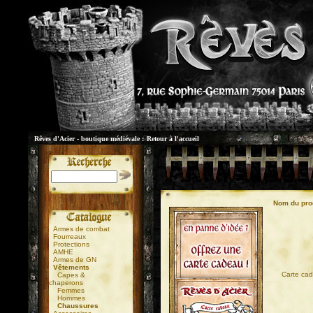
Rêves d'Acier - boutique médiévale :
Retour à l'accueil
Nom du pro
Armes de combat
Fourreaux
Protections
AMHE
Armes de GN
Vêtements
01
Carte cad
Capes &
chaperons
Femmes
Hommes
Chaussures