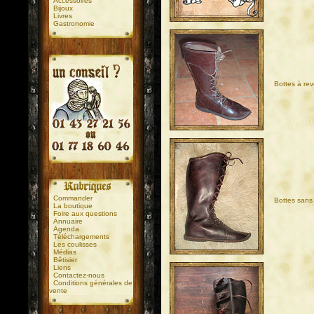
Accessoires
Bijoux
Livres
Gastronomie
Bottes à re
.
.
Commander
Bottes sans
La boutique
Foire aux questions
Annuaire
Agenda
Téléchargements
Les coulisses
Médias
Bêtisier
Liens
Contactez-nous
Conditions générales de
vente