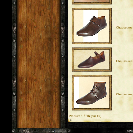
Chaussures 
Chaussures
Chaussures
Produits
1
à
16
(sur
16
)
©20