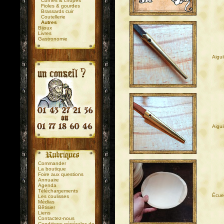
Cornes & chopes
Fioles & gourdes
Brassards cuir
Coutellerie
Autres
Bijoux
Livres
Gastronomie
Aigui
.
.
Aigui
Commander
La boutique
Foire aux questions
Annuaire
Agenda
Téléchargements
Écuel
Les coulisses
Médias
Bêtisier
Liens
Contactez-nous
Conditions générales de