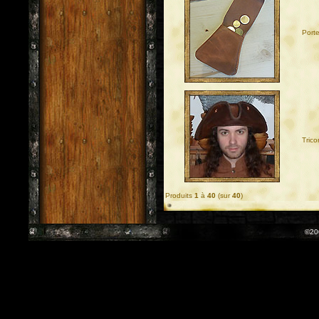
Port
Trico
Produits
1
à
40
(sur
40
)
©20