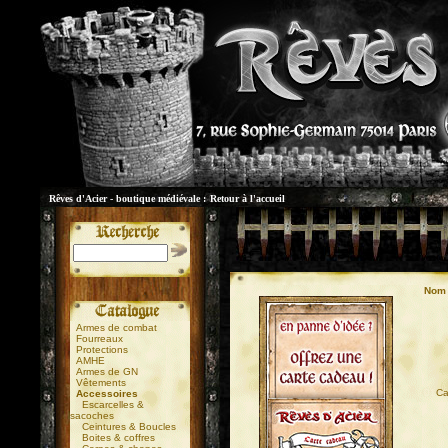
Rêves d'Acier - boutique médiévale :
Retour à l'accueil
Nom 
Armes de combat
Fourreaux
Protections
AMHE
Armes de GN
Vêtements
01
Ca
Accessoires
Escarcelles &
sacoches
Ceintures & Boucles
Boites & coffres