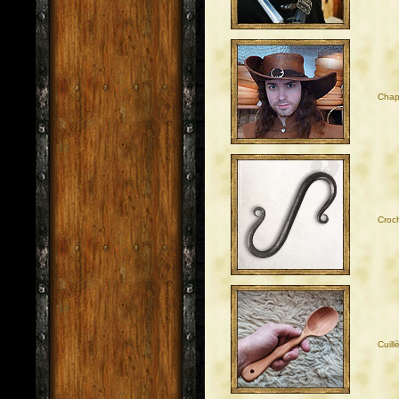
Chap
Croc
Cuill