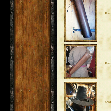
Carq
Carq
Chap