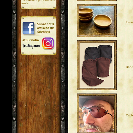
vente
Écuel
Bande
Cache