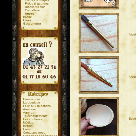
Cornes & chopes
Fioles & gourdes
Brassards cuir
Coutellerie
Autres
Bijoux
Livres
Gastronomie
Aigui
.
.
Aigui
Commander
La boutique
Foire aux questions
Annuaire
Agenda
Téléchargements
Écuel
Les coulisses
Médias
Bêtisier
Liens
Contactez-nous
Conditions générales de