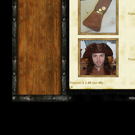
Port
Trico
Produits
1
à
40
(sur
40
)
©20