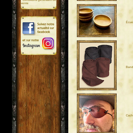
vente
Écuel
Bande
Cache