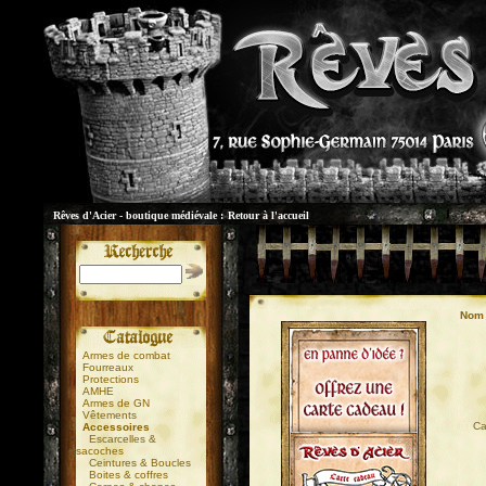
Rêves d'Acier - boutique médiévale :
Retour à l'accueil
Nom 
Armes de combat
Fourreaux
Protections
AMHE
Armes de GN
Vêtements
01
Ca
Accessoires
Escarcelles &
sacoches
Ceintures & Boucles
Boites & coffres