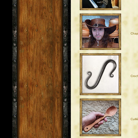
Chap
Croc
Cuill