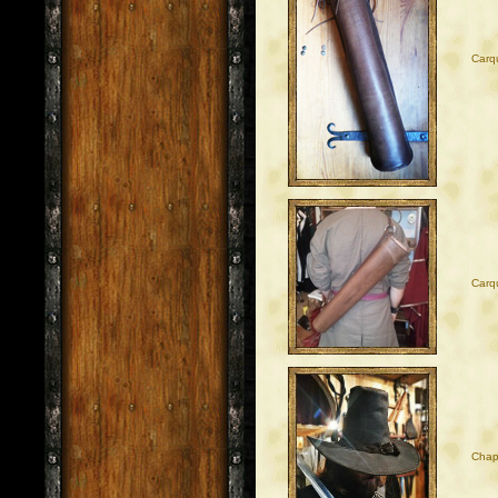
Carq
Carq
Chap