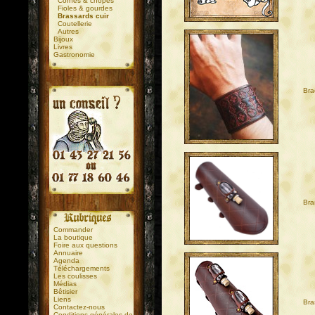
Cornes & chopes
Fioles & gourdes
Brassards cuir
Coutellerie
Autres
Bijoux
Livres
Gastronomie
Bra
.
.
Bra
Commander
La boutique
Foire aux questions
Annuaire
Agenda
Téléchargements
Les coulisses
Médias
Bêtisier
Liens
Bra
Contactez-nous
Conditions générales de