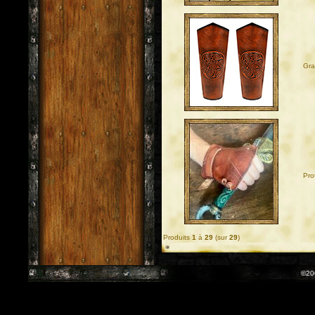
Gra
Pro
Produits
1
à
29
(sur
29
)
©20