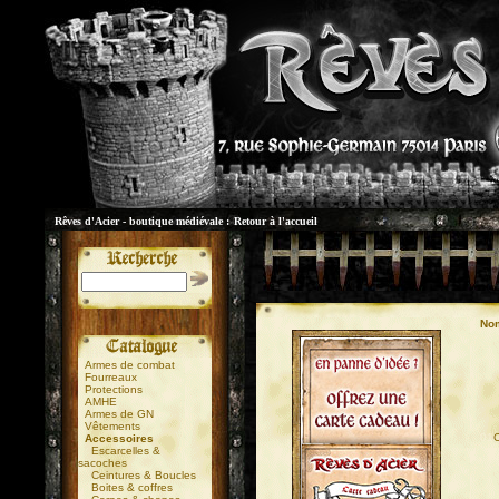
Rêves d'Acier - boutique médiévale :
Retour à l'accueil
Nom
Armes de combat
Fourreaux
Protections
AMHE
Armes de GN
Vêtements
01
C
Accessoires
Escarcelles &
sacoches
Ceintures & Boucles
Boites & coffres