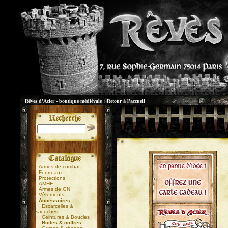
Rêves d'Acier - boutique médiévale :
Retour à l'accueil
Armes de combat
Fourreaux
Protections
AMHE
Armes de GN
Vêtements
Accessoires
Escarcelles &
sacoches
Ceintures & Boucles
Boites & coffres