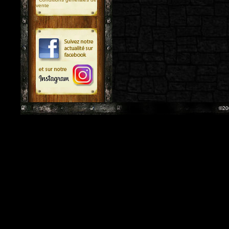
vente
©20