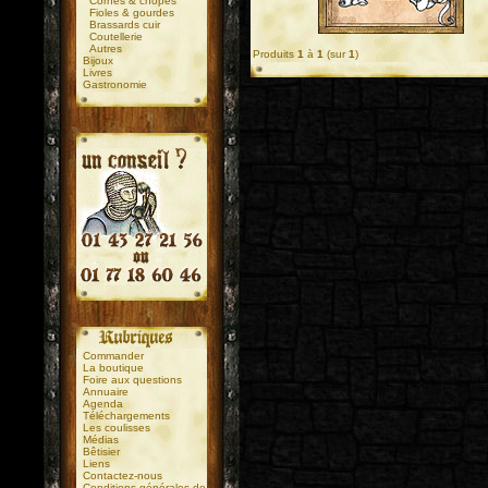
Cornes & chopes
Fioles & gourdes
Brassards cuir
Coutellerie
Autres
Produits
1
à
1
(sur
1
)
Bijoux
Livres
Gastronomie
.
.
Commander
La boutique
Foire aux questions
Annuaire
Agenda
Téléchargements
Les coulisses
Médias
Bêtisier
Liens
Contactez-nous
Conditions générales de