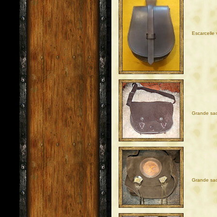
Escarcelle 
Grande sa
Grande sa