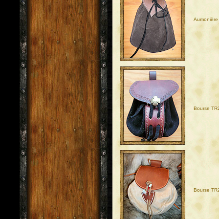
Aumonière
Bourse TR
Bourse TR