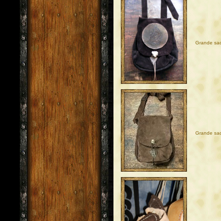
Grande sa
Grande sa