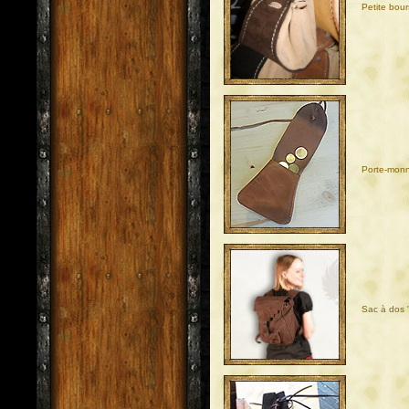
Petite bou
Porte-monn
Sac à dos 