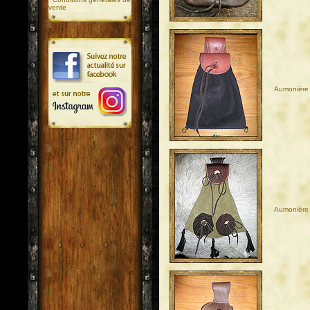
vente
Aumonière 
Aumonière 