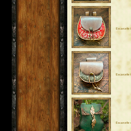
Escarcelle
Escarcelle
Escarcelle