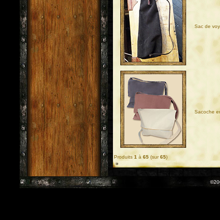
Sac de vo
Sacoche en
Produits
1
à
65
(sur
65
)
©20