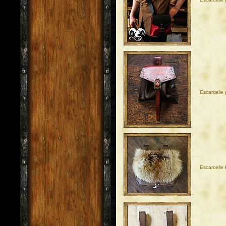
Escarcelle 
Escarcelle 