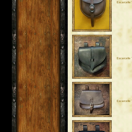
Escarcelle
Escarcelle
Escarcelle