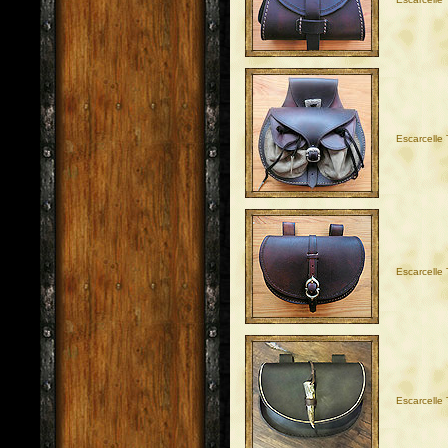
Escarcelle 
Escarcelle
Escarcelle