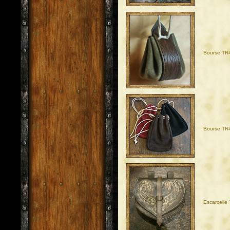
Bourse TR
Bourse TR
Escarcelle