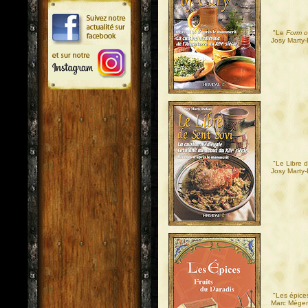
"Le
Form o
Josy Marty-
"Le Libre 
Josy Marty-
"Les épices
Marc Mège