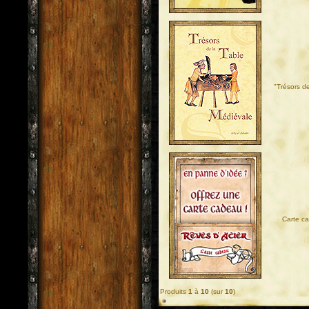
"Trésors de
01
Carte c
Produits
1
à
10
(sur
10
)