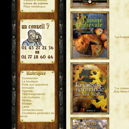
Pastés et terrines
Livres de cuisine
Plats médiévaux
"La Cuisin
.
.
Commander
La boutique
Foire aux questions
Annuaire
"La cuisin
Agenda
Josy Marty-
Téléchargements
Les coulisses
Médias
Bêtisier
Liens
Contactez-nous
Conditions générales de
vente