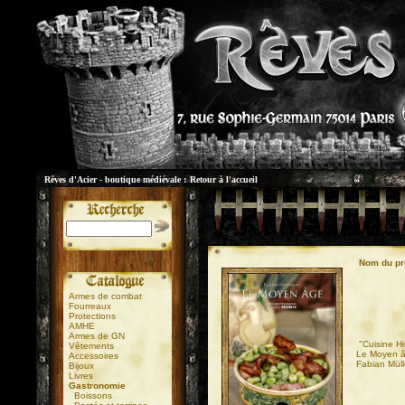
Rêves d'Acier - boutique médiévale :
Retour à l'accueil
Nom du pr
Armes de combat
Fourreaux
Protections
AMHE
Armes de GN
"Cuisine Hi
Vêtements
Le Moyen 
Accessoires
Fabian Müll
Bijoux
Livres
Gastronomie
Boissons