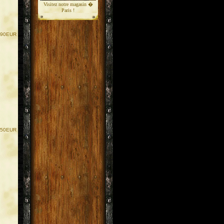
Visitez notre magasin �
Paris !
.90EUR
.50EUR