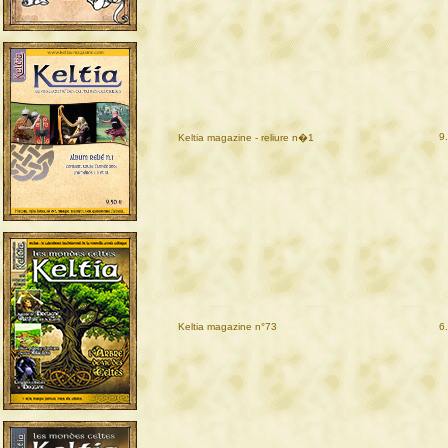
9
Keltia magazine - reliure n�1
Keltia magazine n°73
6