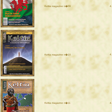
Keltia magazine n�09
4
4
Keltia magazine n�10
Keltia magazine n�11
4