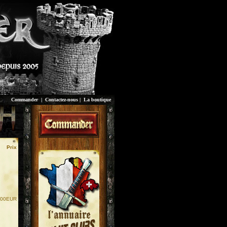
Commander
|
Contactez-nous
|
La boutique
Prix
.00EUR