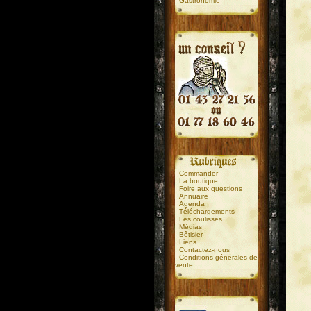
Gastronomie
.
.
Commander
La boutique
Foire aux questions
Annuaire
Agenda
Téléchargements
Les coulisses
Médias
Bêtisier
Liens
Contactez-nous
Conditions générales de
vente