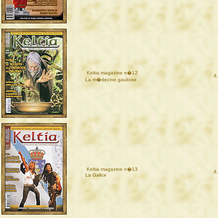
Keltia magazine n�12
4
La m�decine gauloise
Keltia magazine n�13
4
La Galice