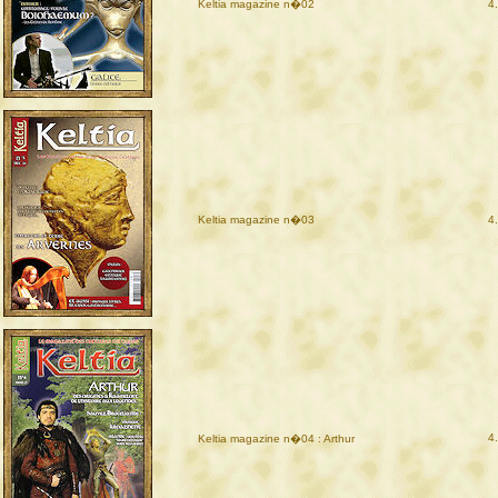
Keltia magazine n�02
4
Keltia magazine n�03
4
4
Keltia magazine n�04 : Arthur