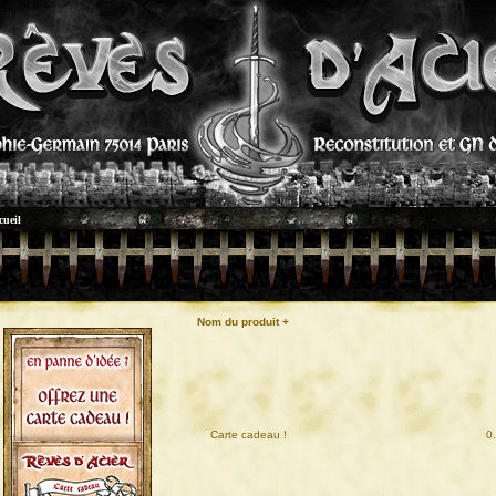
cueil
Nom du produit +
01
Carte cadeau !
0