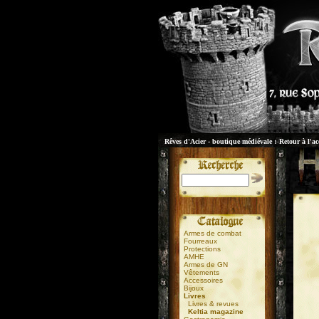
Rêves d'Acier - boutique médiévale :
Retour à l'ac
Armes de combat
Fourreaux
Protections
AMHE
Armes de GN
Vêtements
Accessoires
Bijoux
Livres
Livres & revues
Keltia magazine