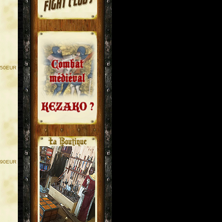
.
.
.50EUR
.90EUR