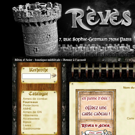
Rêves d'Acier - boutique médiévale :
Retour à l'accueil
Nom du 
Armes de combat
Fourreaux
Protections
AMHE
Armes de GN
Vêtements
01
Carte
Accessoires
Bijoux
Livres
Gastronomie