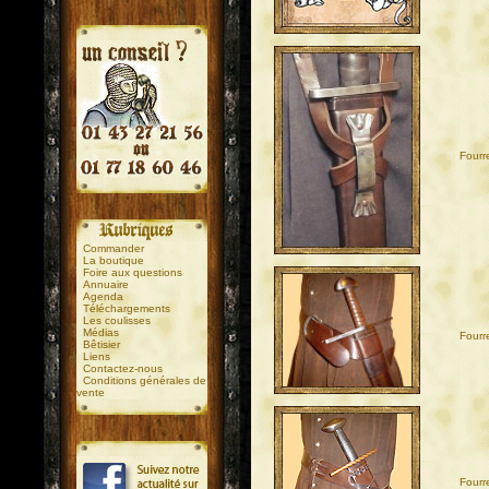
01
Fourr
.
.
Commander
La boutique
Foire aux questions
Annuaire
Agenda
Téléchargements
Les coulisses
Médias
02
Fourre
Bêtisier
Liens
Contactez-nous
Conditions générales de
vente
03
Fourr