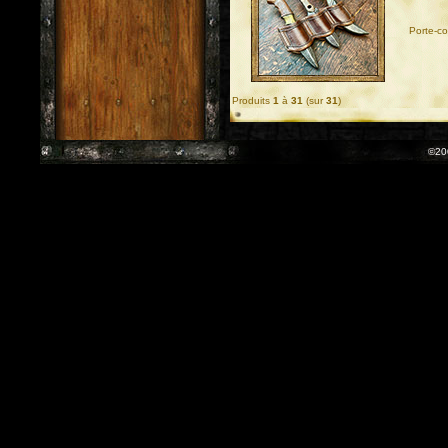
Porte-c
Produits
1
à
31
(sur
31
)
©20