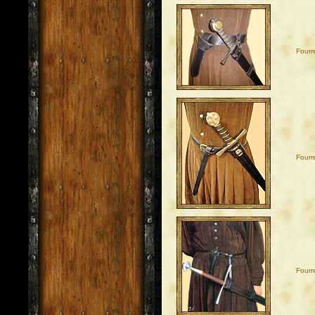
07
Fourr
08
Fourr
09
Fourr