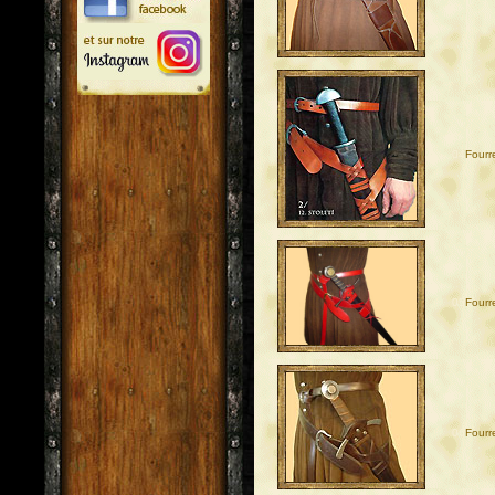
04
Fourre
05
Fourre
06
Fourr