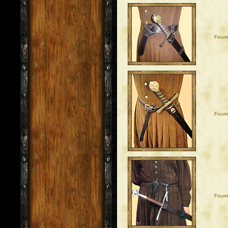
07
Fourr
08
Fourr
09
Fourr