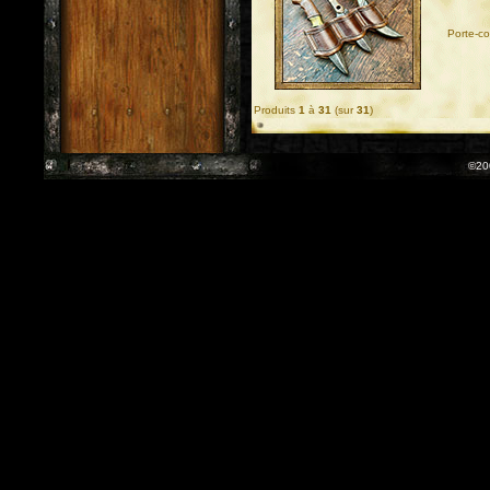
Porte-c
Produits
1
à
31
(sur
31
)
©20