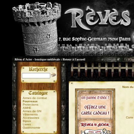
Rêves d'Acier - boutique médiévale :
Retour à l'accueil
Nom du 
Armes de combat
Fourreaux
Protections
AMHE
Armes de GN
Vêtements
01
Carte
Accessoires
Bijoux
Livres
Gastronomie