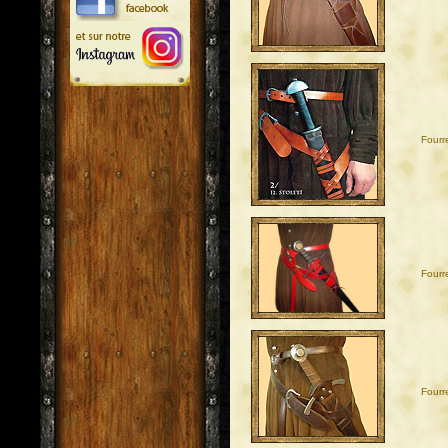
04
Fourre
05
Fourre
06
Fourr