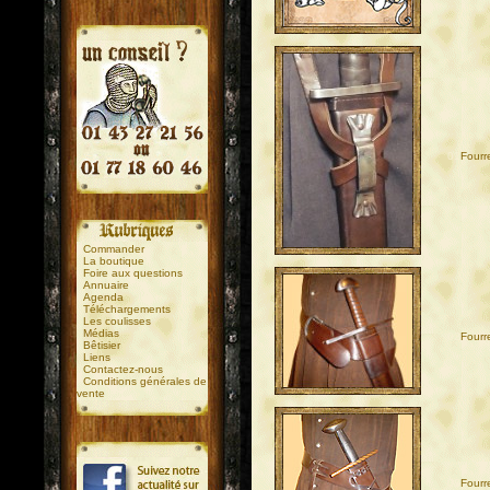
01
Fourr
.
.
Commander
La boutique
Foire aux questions
Annuaire
Agenda
Téléchargements
Les coulisses
Médias
02
Fourre
Bêtisier
Liens
Contactez-nous
Conditions générales de
vente
03
Fourr