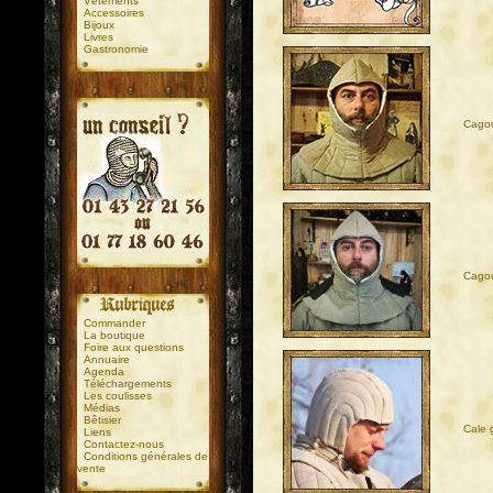
Vêtements
Accessoires
Bijoux
Livres
Gastronomie
Cago
.
.
Cagou
Commander
La boutique
Foire aux questions
Annuaire
Agenda
Téléchargements
Les coulisses
Médias
Bêtisier
Cale 
Liens
Contactez-nous
Conditions générales de
vente