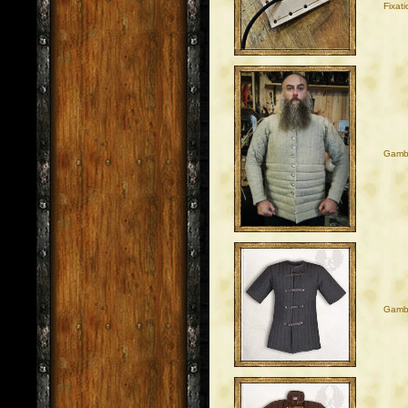
Fixat
Gamb
Gambi