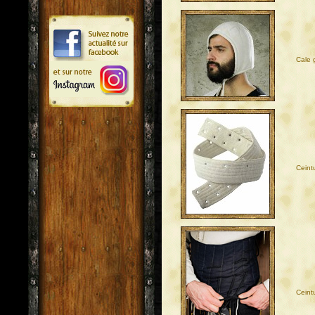
Cale 
Ceint
Ceint