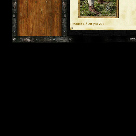
Produits
1
à
20
(sur
20
)
©20