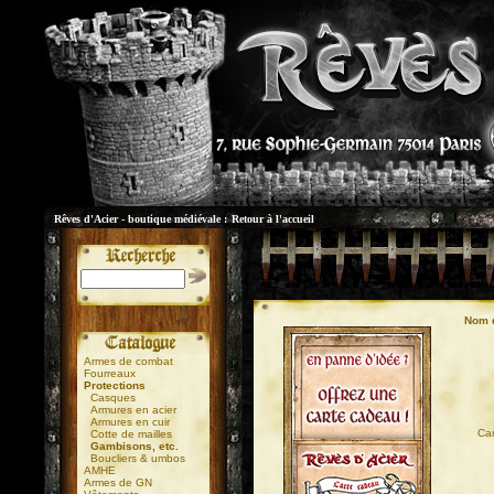
Rêves d'Acier - boutique médiévale :
Retour à l'accueil
Nom d
Armes de combat
Fourreaux
Protections
Casques
Armures en acier
Armures en cuir
01
Car
Cotte de mailles
Gambisons, etc.
Boucliers & umbos
AMHE
Armes de GN