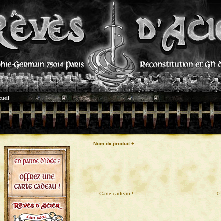
cueil
Nom du produit +
01
Carte cadeau !
0