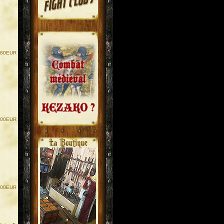
.80EUR
.
.
.00EUR
.00EUR