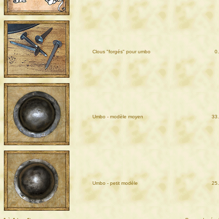
Clous "forgés" pour umbo
0
Umbo - modèle moyen
33
Umbo - petit modèle
25