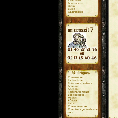
Vêtements
Accessoires
Bijoux
Livres
Gastronomie
.
.
Commander
La boutique
Foire aux questions
Annuaire
Agenda
Téléchargements
Les coulisses
Médias
Bêtisier
Liens
Contactez-nous
Conditions générales de
vente