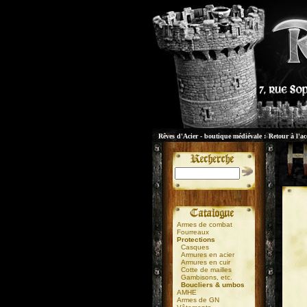
Rêves d'Acier - boutique médiévale :
Retour à l'ac
Armes de combat
Fourreaux
Protections
Casques
Armures en acier
Armures en cuir
Cotte de mailles
Gambisons, etc.
Boucliers & umbos
AMHE
Armes de GN