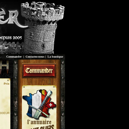
Commander
|
Contactez-nous
|
La boutique
Prix
.00EUR