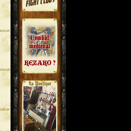
.80EUR
.
.
.00EUR
.00EUR