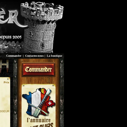
Commander
|
Contactez-nous
|
La boutique
Prix
.00EUR