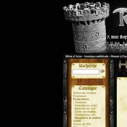
Rêves d'Acier - boutique médiévale :
Retour à l'ac
Armes de combat
Fourreaux
Protections
Casques
Armures en acier
Armures en cuir
Cotte de mailles
Gambisons, etc.
Boucliers & umbos
AMHE
Armes de GN