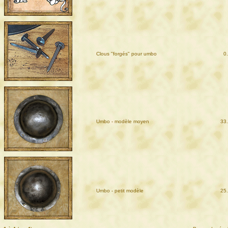
Clous "forgés" pour umbo
0
Umbo - modèle moyen
33
Umbo - petit modèle
25