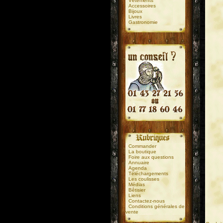
Vêtements
Accessoires
Bijoux
Livres
Gastronomie
.
.
Commander
La boutique
Foire aux questions
Annuaire
Agenda
Téléchargements
Les coulisses
Médias
Bêtisier
Liens
Contactez-nous
Conditions générales de
vente