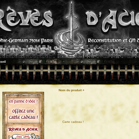
cueil
Nom du produit +
01
Carte cadeau !
0