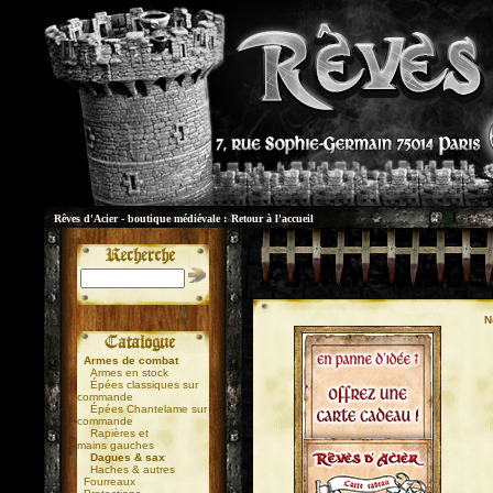
Rêves d'Acier - boutique médiévale :
Retour à l'accueil
N
Armes de combat
Armes en stock
Épées classiques sur
commande
Épées Chantelame sur
commande
0
Rapières et
mains gauches
Dagues & sax
Haches & autres
Fourreaux