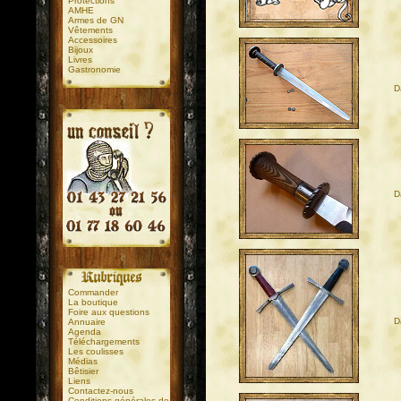
Protections
AMHE
Armes de GN
Vêtements
Accessoires
Bijoux
Livres
Gastronomie
D
.
.
D
Commander
La boutique
Foire aux questions
D
Annuaire
Agenda
Téléchargements
Les coulisses
Médias
Bêtisier
Liens
Contactez-nous
Conditions générales de