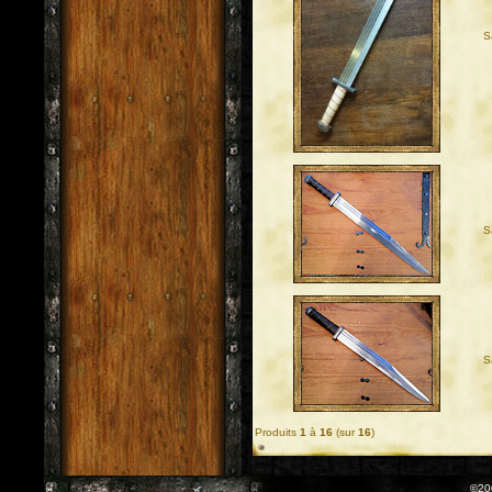
S
S
S
Produits
1
à
16
(sur
16
)
©20