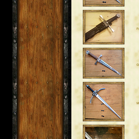
F
G
M