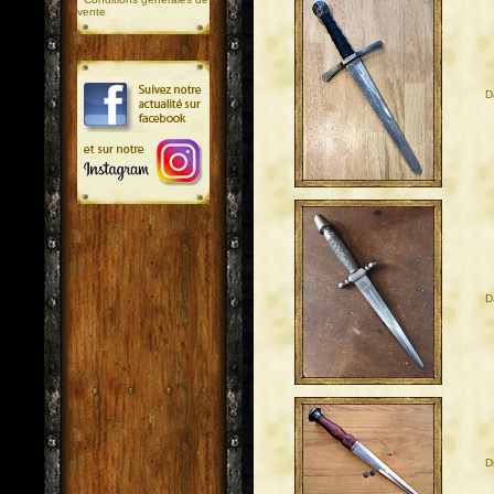
vente
D
D
D