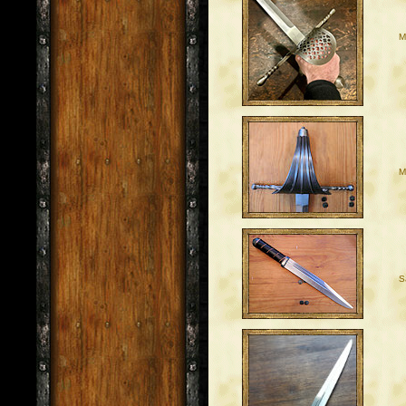
M
M
S