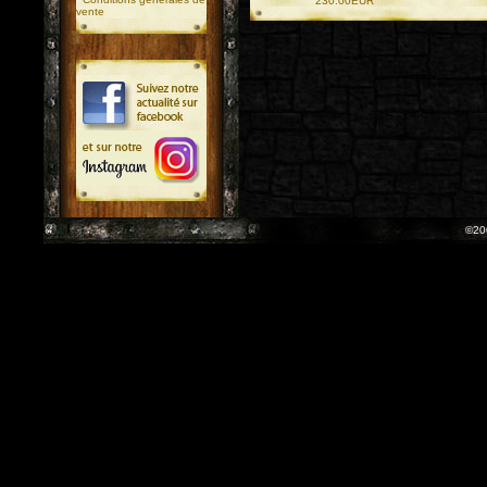
230.00EUR
vente
©20