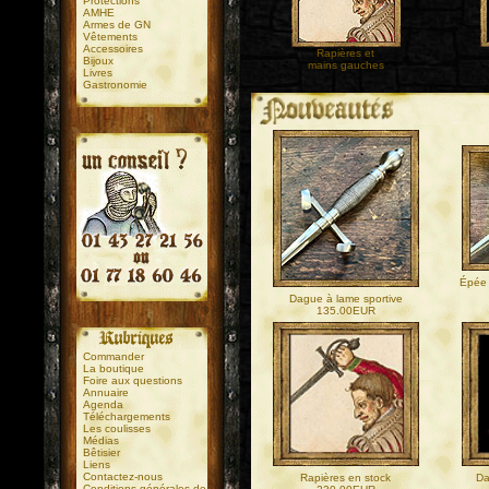
Protections
AMHE
Armes de GN
Vêtements
Accessoires
Rapières et
Bijoux
mains gauches
Livres
Gastronomie
.
.
Épée 
Dague à lame sportive
135.00EUR
Commander
La boutique
Foire aux questions
Annuaire
Agenda
Téléchargements
Les coulisses
Médias
Bêtisier
Liens
Contactez-nous
Rapières en stock
Da
Conditions générales de