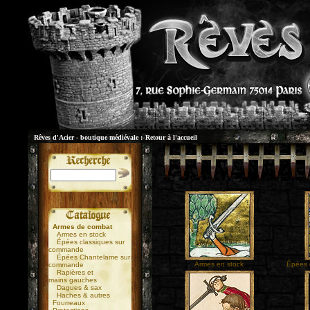
Rêves d'Acier - boutique médiévale :
Retour à l'accueil
Armes de combat
Armes en stock
Épées classiques sur
commande
Épées Chantelame sur
Armes en stock
Épées 
commande
Rapières et
mains gauches
Dagues & sax
Haches & autres
Fourreaux