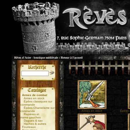
Rêves d'Acier - boutique médiévale :
Retour à l'accueil
Armes de combat
Armes en stock
Épées classiques sur
commande
Épées Chantelame sur
Armes en stock
Épées 
commande
Rapières et
mains gauches
Dagues & sax
Haches & autres
Fourreaux