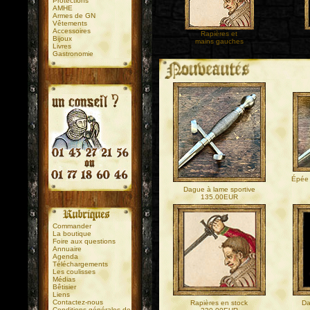
Protections
AMHE
Armes de GN
Vêtements
Accessoires
Rapières et
Bijoux
mains gauches
Livres
Gastronomie
.
.
Épée 
Dague à lame sportive
135.00EUR
Commander
La boutique
Foire aux questions
Annuaire
Agenda
Téléchargements
Les coulisses
Médias
Bêtisier
Liens
Contactez-nous
Rapières en stock
Da
Conditions générales de