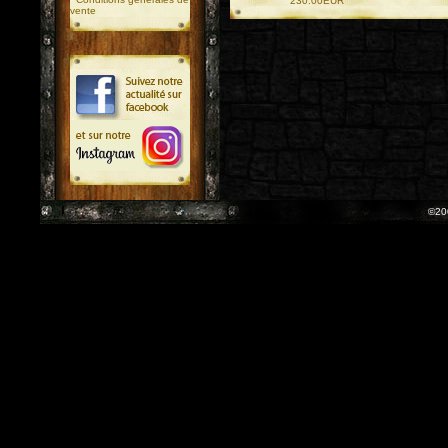
230.00EUR
vente
©20